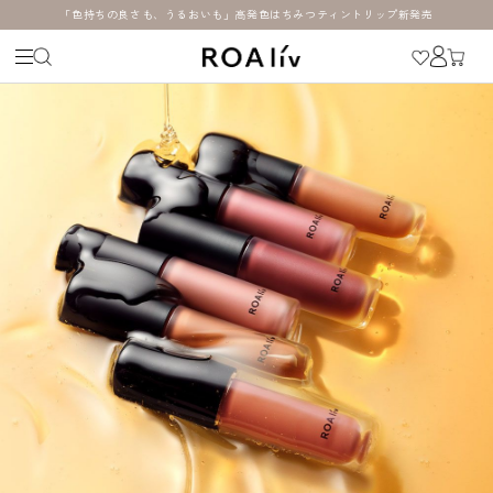
「色持ちの良さも、うるおいも」高発色はちみつティントリップ新発売