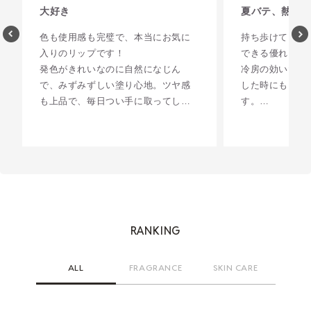
大好き
夏バテ、熱中
色も使用感も完璧で、本当にお気に
持ち歩けて、糖
入りのリップです！
できる優れもの
発色がきれいなのに自然になじん
冷房の効いた、
で、みずみずしい塗り心地。ツヤ感
した時にも、予
も上品で、毎日つい手に取ってしま
す。
います。リピートしたいと思える一
お友達にも1袋
本です。他の色も絶対試しま
喜んでいただき
す！！！！
RANKING
ALL
FRAGRANCE
SKIN CARE