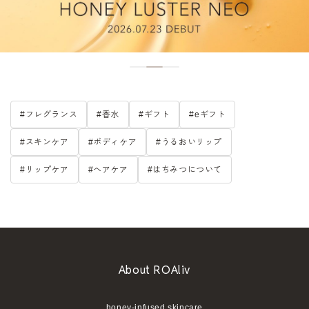
#フレグランス
#香水
#ギフト
#eギフト
#スキンケア
#ボディケア
#うるおいリップ
#リップケア
#ヘアケア
#はちみつについて
About ROAliv
honey-infused skincare