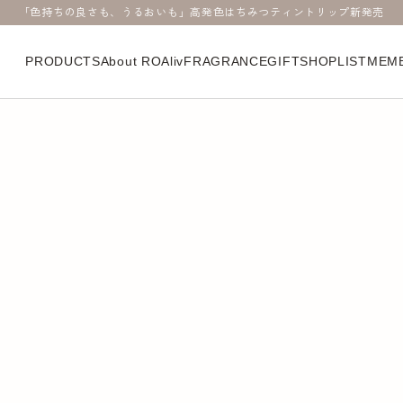
「色持ちの良さも、うるおいも」高発色はちみつティントリップ新発売
PRODUCTS
About ROAliv
FRAGRANCE
GIFT
SHOPLIST
MEMB
リから探す
シリーズから探す
SKIN CARE
マインドセンス
ANCE
クレンジング
マザークレイ
ドパルファン
洗顔
ジェネラス
フューザー
化粧水
キープアシークレッ
乳液
価格から探す
プケア
美容液