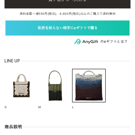
送料全国一律550円(税込)、6,600円(税込)以上のご購入で送料無料
住所を知らない相手にeギフトで贈る
のeギフトとは？
カラー
S
M
L
商品説明