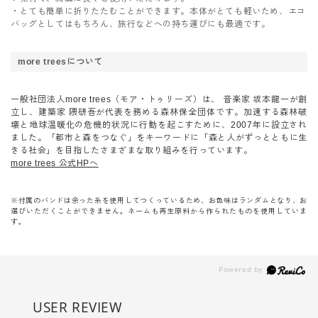
・とても簡単に折りたたむことができます。本体がとても軽いため、エコ
バッグとしてはもちろん、旅行などへの持ち運びにも最適です。
more treesについて
一般社団法人more trees（モア・トゥリーズ）は、 音楽家 坂本龍一が創
立し、建築家 隈研吾が代表を務める森林保全団体です。加速する森林破
壊と地球温暖化の危機的状況に行動を起こすために、2007年に設立され
ました。「都市と森をつなぐ」をキーワードに「森と人がずっとともに生
きる社会」を目指したさまざまな取り組みを行っています。
more trees 公式HPへ
※付属のバンドは余った糸を使用してつくっているため、お色味はランダムとなり、お
選びいただくことができません。ネームも再生原料から作られたものを使用していま
す。
USER REVIEW