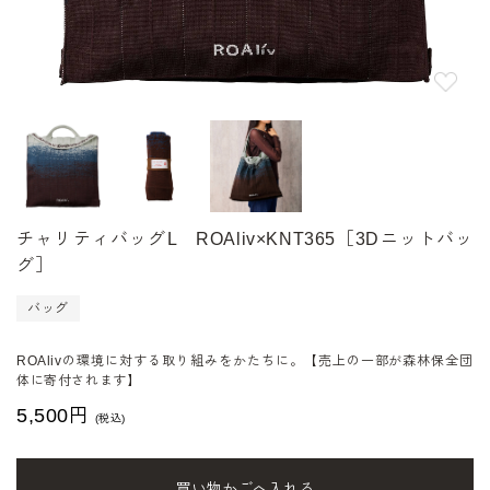
チャリティバッグL ROAliv×KNT365［3Dニットバッ
グ］
バッグ
ROAlivの環境に対する取り組みをかたちに。【売上の一部が森林保全団
体に寄付されます】
5,500
円
(税込)