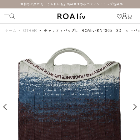
「色持ちの良さも、うるおいも」高発色はちみつティントリップ新発売
ホーム
>
OTHER
>
チャリティバッグL ROAliv×KNT365［3Dニットバ