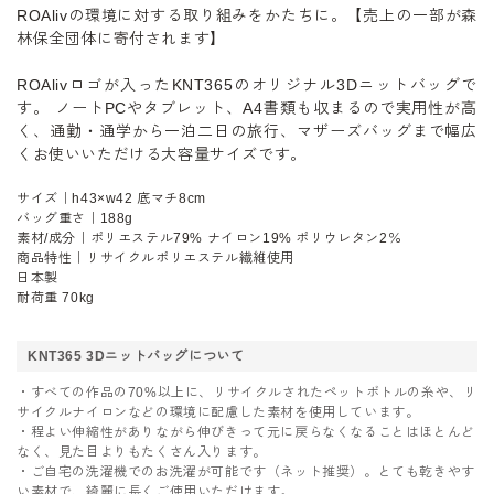
ROAlivの環境に対する取り組みをかたちに。【売上の一部が森
林保全団体に寄付されます】
ROAlivロゴが入ったKNT365のオリジナル3Dニットバッグで
す。 ノートPCやタブレット、A4書類も収まるので実用性が高
く、通勤・通学から一泊二日の旅行、マザーズバッグまで幅広
くお使いいただける大容量サイズです。
サイズ｜h43×w42 底マチ8cm
バッグ重さ｜188g
素材/成分｜ポリエステル79% ナイロン19% ポリウレタン2％
商品特性｜リサイクルポリエステル繊維使用
日本製
耐荷重 70kg
KNT365 3Dニットバッグについて
・すべての作品の70%以上に、リサイクルされたペットボトルの糸や、リ
サイクルナイロンなどの環境に配慮した素材を使用しています。
・程よい伸縮性がありながら伸びきって元に戻らなくなることはほとんど
なく、見た目よりもたくさん入ります。
・ご自宅の洗濯機でのお洗濯が可能です（ネット推奨）。とても乾きやす
い素材で、綺麗に長くご使用いただけます。